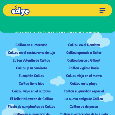
GRANDES AVENTURAS PARA GRANDES AMIGOS
Las Nuevas Aventuras de Caillou
Caillou en el Mercado
Caillou en el Dentista
Caillou en el restaurante de lujo
Caillou aprende a Bailar
El San Valentín de Caillou
Caillou busca a Gilbert
Caillou y su camiseta
Caillou vigila a Rosie
El capitán Caillou
Caillou viaja en el metro
Caillou tiene hipo
Caillou en la playa
Caillou viaja en el autobús
Caillou el guardián espacial
El feliz Halloween de Caillou
La nueva amiga de Caillou
Fiesta de cumpleaños de Caillou
Caillou va de pesca
Caillou en el mercado de
Caillou el explorador de la jungla