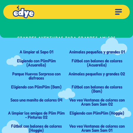
GRANDES AVENTURAS PARA GRANDES AMIGOS
Aprendiendo con Plim Plim
A limpiar al Sapo 01
Animales pequeños y grandes 01
Eligiendo con PlimPlim
Fútbol con balones de colores
(Acuarella)
(Acuarella)
Parque Huevos Sorpresa con
Animales pequeños y grandes 02
disfraces
Eligiendo con PlimPlim (Bam)
Fútbol con balones de colores
(Bam)
Saco una manito de colores 04
Veo veo Ventanas de colores con
Aram Sam Sam 02
A limpiar los amigos de Plim Plim
Eligiendo con PlimPlim (Hoggie)
- Pinturas 02
Fútbol con balones de colores
Veo veo Ventanas de colores con
(Hoggie)
Aram Sam Sam 01