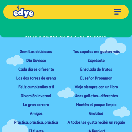
RISAS Y DIVERSIÓN EN CADA EPISODIO
Sweet Tweets
Semillas deliciosas
Tus zapatos me gustan más
Día lluvioso
Exprésate
Cada día es diferente
Ensalada de frutas
Las dos torres de arena
El señor Proonman
Feliz cumpleaños a ti
Viaja siempre con un libro
Diversión invernal
Unas galletas…diferentes
La gran carrera
Mantén el parque limpio
Amigos
Gratitud
Práctica, práctica, práctica
A todos les gusta recibir un regalo
El fuerte
¡A limpiar!