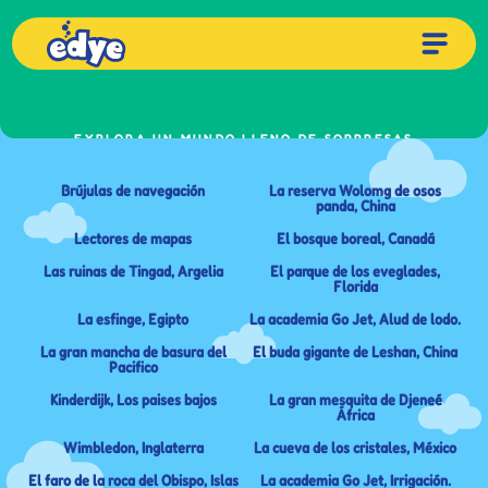
EXPLORA UN MUNDO LLENO DE SORPRESAS
Go Jetters
Brújulas de navegación
La reserva Wolomg de osos
panda, China
Lectores de mapas
El bosque boreal, Canadá
Las ruinas de Tingad, Argelia
El parque de los eveglades,
Florida
La esfinge, Egipto
La academia Go Jet, Alud de lodo.
La gran mancha de basura del
El buda gigante de Leshan, China
Pacifico
Kinderdijk, Los paises bajos
La gran mesquita de Djeneé
África
Wimbledon, Inglaterra
La cueva de los cristales, México
El faro de la roca del Obispo, Islas
La academia Go Jet, Irrigación.