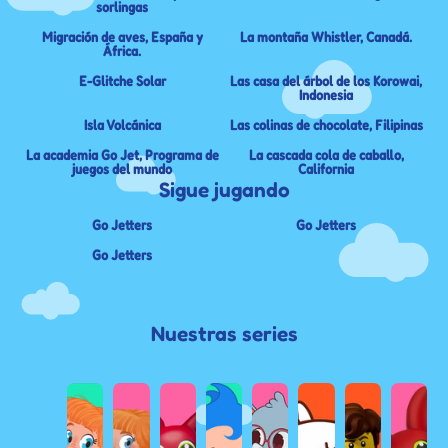
sorlingas
Migración de aves, España y
La montaña Whistler, Canadá.
África.
E-Glitche Solar
Las casa del árbol de los Korowai,
Indonesia
Isla Volcánica
Las colinas de chocolate, Filipinas
La academia Go Jet, Programa de
La cascada cola de caballo,
juegos del mundo
California
Sigue jugando
Go Jetters
Go Jetters
Go Jetters
Nuestras series